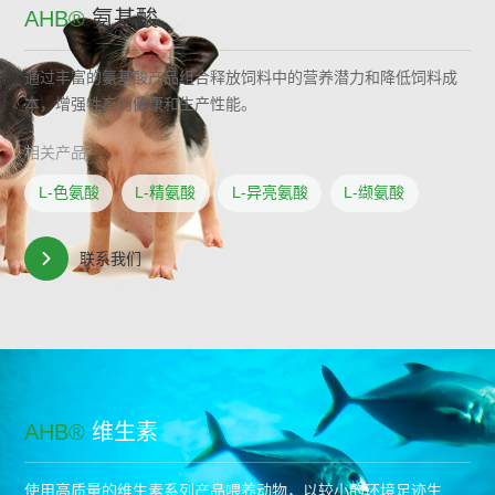
AHB®
氨基酸
通过丰富的氨基酸产品组合释放饲料中的营养潜力和降低饲料成
本，增强牲畜的健康和生产性能。
相关产品
L-色氨酸
L-精氨酸
L-异亮氨酸
L-缬氨酸
联系我们
AHB®
维生素
使用高质量的维生素系列产品喂养动物，以较小的环境足迹生