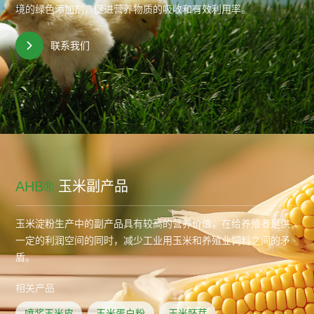
境的绿色添加剂，促进营养物质的吸收和有效利用率。
联系我们
AHB®
玉米副产品
玉米淀粉生产中的副产品具有较高的营养价值，在给养殖者是供
一定的利润空间的同时，减少工业用玉米和养殖业饲料之间的矛
盾。
相关产品
喷浆玉米皮
玉米蛋白粉
玉米胚芽