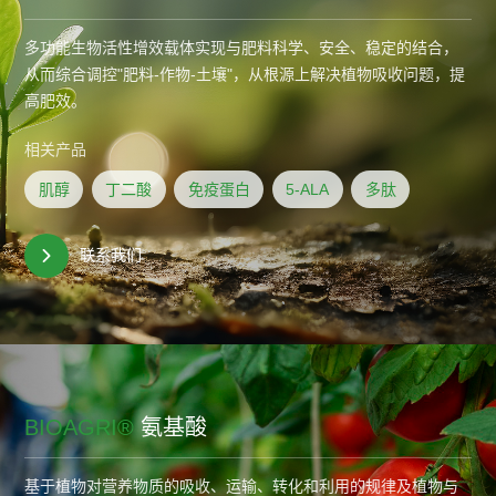
多功能生物活性增效载体实现与肥料科学、安全、稳定的结合，
从而综合调控"肥料-作物-土壤"，从根源上解决植物吸收问题，提
高肥效。
相关产品
肌醇
丁二酸
免疫蛋白
5-ALA
多肽
联系我们
BIOAGRI®
氨基酸
基于植物对营养物质的吸收、运输、转化和利用的规律及植物与