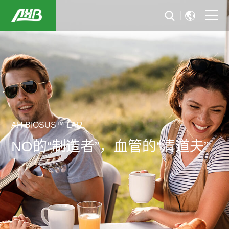
首页
关于我们
可持续发展
行业解决方案
AH BIOSUS™ LAR
NO的“制造者”，血管的“清道夫”
新闻与活动
投资者关系
加入华恒