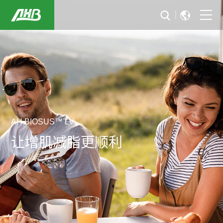
首页
关于我们
可持续发展
行业解决方案
AH BIOSUS™ LV
让增肌减脂更顺利
新闻与活动
投资者关系
加入华恒