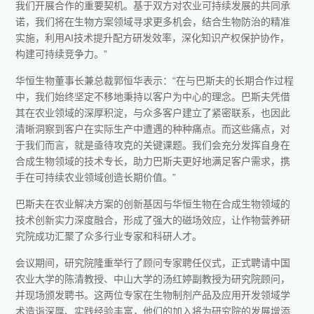
我们开展合作的重要契机。基于双方对农业可持续发展的共同承
诺，我们将在生物方案领域寻求更多机会，结合生物防治的精准
实施，利用AI技术提升配方研发效率，深化知识产权保护协作，
构建可持续竞争力。”
华恒生物董事长兼总裁郭恒华表示：“在与巴斯夫的长期合作过程
中，我们始终坚定不移地秉持以客户为中心的理念。巴斯夫凭借
其在农业领域的深厚积淀，与众多客户建立了紧密联系，也因此
清晰洞察到客户在实际生产中遭遇的种种痛点。而这些痛点，对
于我们而言，就是亟待攻克的关键课题。我们会充分发挥自身在
合成生物领域的技术专长，助力巴斯夫更好地满足客户需求，携
手在可持续农业领域创造长期价值。”
巴斯夫在农业解决方案的创新基因与华恒生物在合成生物领域的
技术创新实力深度融合，形成了强大的磁场效应，让作物营养研
究院成功汇聚了众多行业专家和科研人才。
会议期间，研究院隆重举行了顾问专家聘任仪式，正式聘请中国
农业大学的陈清教授、中山大学的汤红婷副教授为研究院顾问，
并现场颁发聘书。这两位专家在生物制剂产品及应用开发领域学
术造诣深厚、实践经验丰富，他们的加入将为研究院的发展增添